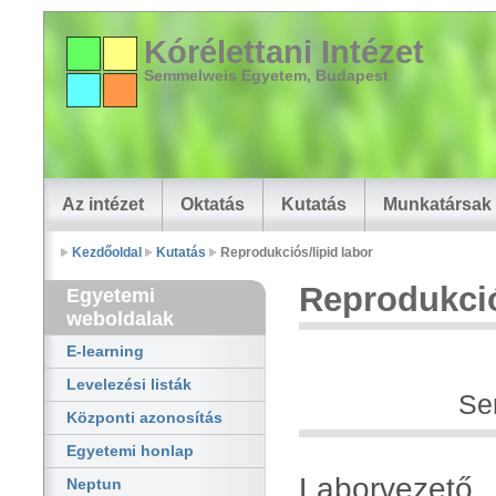
Kórélettani Intézet
Semmelweis Egyetem, Budapest
Az intézet
Oktatás
Kutatás
Munkatársak
Kezdőoldal
Kutatás
Reprodukciós/lipid labor
Reprodukció
Egyetemi
weboldalak
E-learning
Levelezési listák
Se
Központi azonosítás
Egyetemi honlap
Laborvezető
Neptun