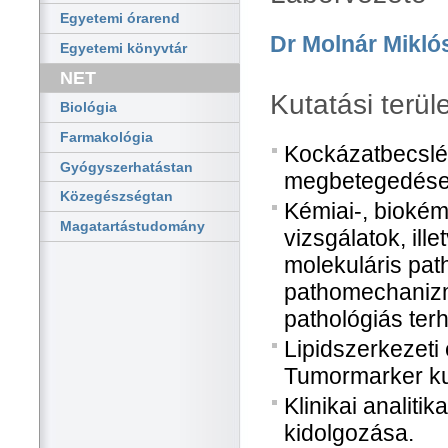
Egyetemi órarend
Dr Molnár Mikló
Egyetemi könyvtár
NET
Kutatási terül
Biológia
Farmakológia
Kockázatbecslé
Gyógyszerhatástan
megbetegedése
Közegészségtan
Kémiai-, biokémia
Magatartástudomány
vizsgálatok, ille
molekuláris pa
pathomechanizm
pathológiás ter
Lipidszerkezeti
Tumormarker ku
Klinikai analiti
kidolgozása.