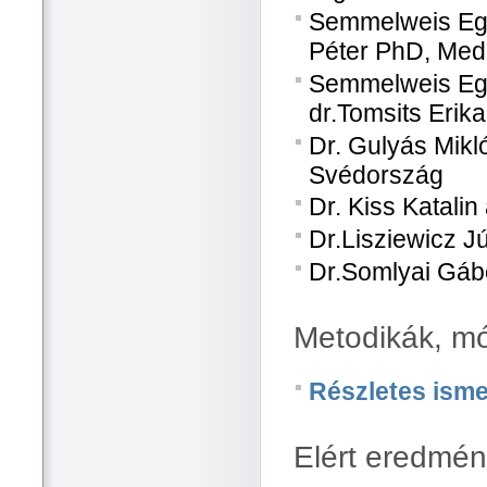
Semmelweis Egye
Péter PhD, Med
Semmelweis Egy
dr.Tomsits Erik
Dr. Gulyás Mikl
Svédország
Dr. Kiss Katali
Dr.Lisziewicz J
Dr.Somlyai Gábo
Metodikák, m
Részletes isme
Elért eredmé