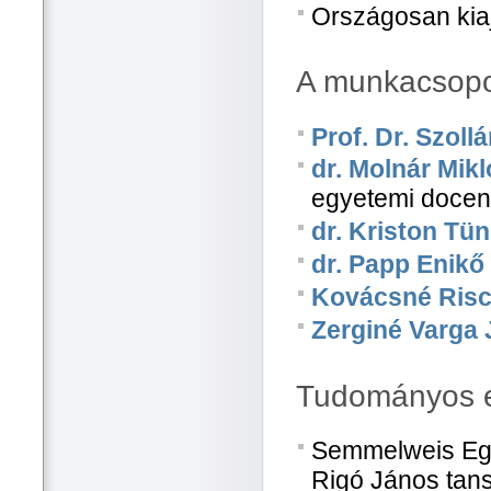
Országosan kiajá
A munkacsopor
Prof. Dr. Szoll
dr. Molnár Mik
egyetemi doce
dr. Kriston Tü
dr. Papp Enikő
Kovácsné Risc
Zerginé Varga 
Tudományos e
Semmelweis Egye
Rigó János tan